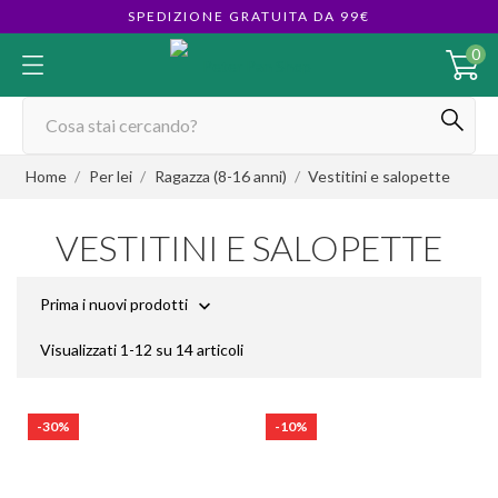
SPEDIZIONE GRATUITA DA 99€
0
Home
Per lei
Ragazza (8-16 anni)
Vestitini e salopette
VESTITINI E SALOPETTE
Prima i nuovi prodotti

Visualizzati 1-12 su 14 articoli
-30%
-10%