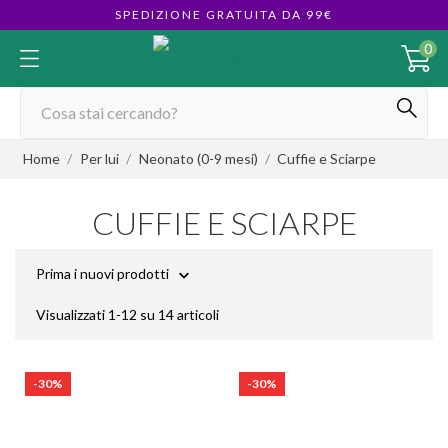
SPEDIZIONE GRATUITA DA 99€
0
Home
Per lui
Neonato (0-9 mesi)
Cuffie e Sciarpe
CUFFIE E SCIARPE
Prima i nuovi prodotti

Visualizzati 1-12 su 14 articoli
-30%
-30%