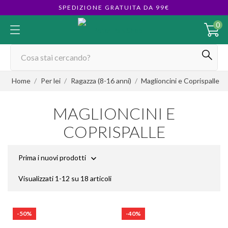
SPEDIZIONE GRATUITA DA 99€
0
Home
Per lei
Ragazza (8-16 anni)
Maglioncini e Coprispalle
MAGLIONCINI E
COPRISPALLE
Prima i nuovi prodotti

Visualizzati 1-12 su 18 articoli
-50%
-40%