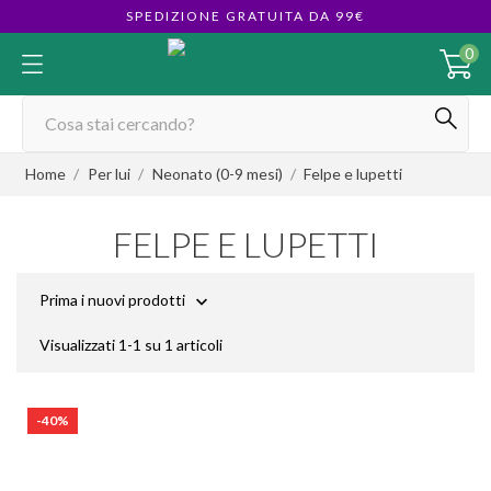
SPEDIZIONE GRATUITA DA 99€
0
Home
Per lui
Neonato (0-9 mesi)
Felpe e lupetti
FELPE E LUPETTI
Prima i nuovi prodotti

Visualizzati 1-1 su 1 articoli
-40%