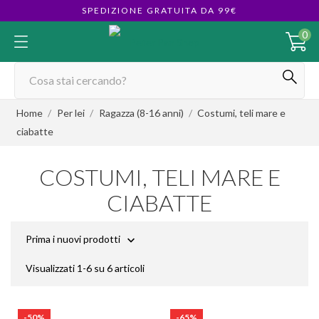
SPEDIZIONE GRATUITA DA 99€
0
Home
Per lei
Ragazza (8-16 anni)
Costumi, teli mare e
ciabatte
COSTUMI, TELI MARE E
CIABATTE
Prima i nuovi prodotti

Visualizzati 1-6 su 6 articoli
-50%
-65%