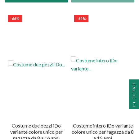
-66%
-64%
FILTRO
Costume due pezzi iDo
Costume intero iDo variante
variante colore unico per
colore unico per ragazza da 8
ragazza da 8 a 16 anni
a 16 anni