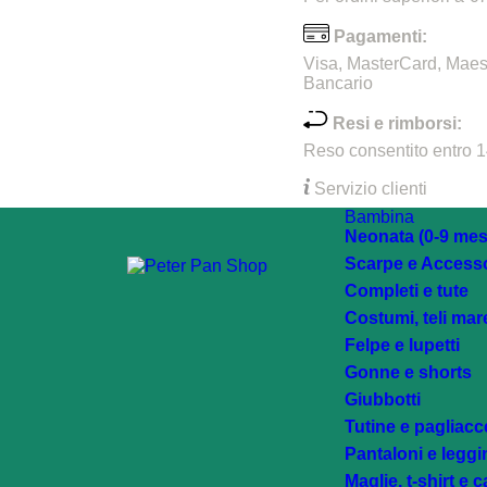
Pagamenti:
Visa, MasterCard, Maes
Bancario
Resi e rimborsi:
Reso consentito entro 14
Servizio clienti
Bambina
Neonata (0-9 mes
Scarpe e Accesso
Completi e tute
Costumi, teli mar
Felpe e lupetti
Gonne e shorts
Giubbotti
Tutine e pagliacce
Pantaloni e legg
Maglie, t-shirt e 