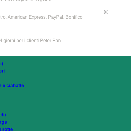
tro, American Express, PayPal, Bonifico
 giorni per i clienti Peter Pan
i)
ri
e e ciabatte
tti
ings
canotte