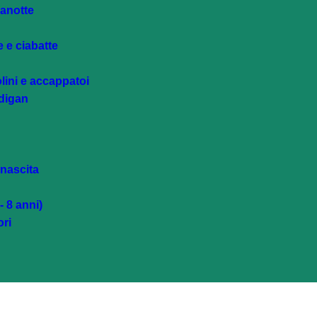
canotte
e e ciabatte
lini e accappatoi
rdigan
 nascita
 8 anni)
ri
e e ciabatte