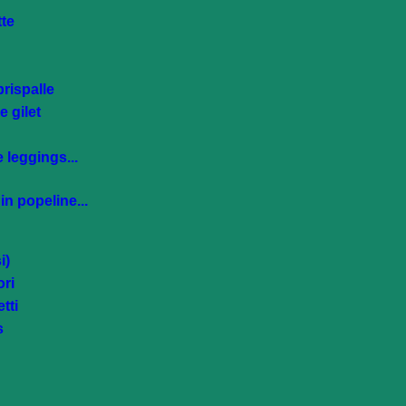
tte
rispalle
 gilet
 leggings...
n popeline...
i)
ri
tti
s