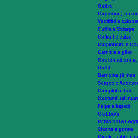
Outlet
Copertine, lenzuo
Vestitini e salope
Cuffie e Sciarpe
Collant e calze
Maglioncini e Cop
Camicie e gilet
Coordinati prima
Outfit
Bambina (9 mesi -
Scarpe e Accesso
Completi e tute
Costumi, teli mar
Felpe e lupetti
Giubbotti
Pantaloni e Legg
Shorts e gonne
Maglie, t-shirt e 