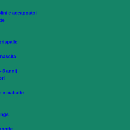
lini e accappatoi
tte
rispalle
 nascita
 8 anni)
ri
e e ciabatte
ings
canotte