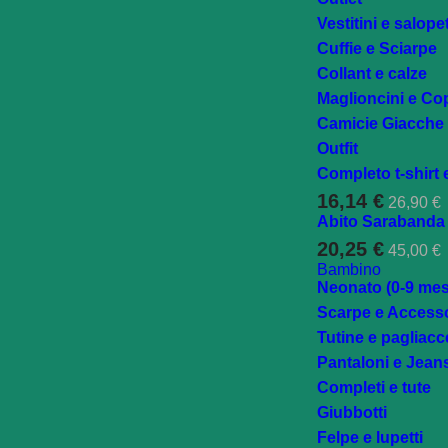
Vestitini e salope
Cuffie e Sciarpe
Collant e calze
Maglioncini e Cop
Camicie Giacche e
Outfit
Completo t-shirt e
16,14 €
26,90 €
Abito Sarabanda i
20,25 €
45,00 €
Bambino
Neonato (0-9 mes
Scarpe e Accesso
Tutine e pagliacce
Pantaloni e Jean
Completi e tute
Giubbotti
Felpe e lupetti