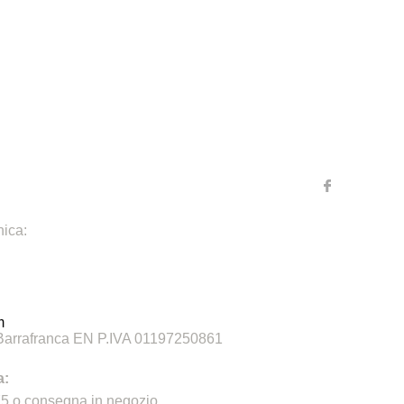
ica:
m
 Barrafranca EN P.IVA 01197250861
a:
€75 o consegna in negozio