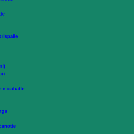
tte
rispalle
ni)
ri
e e ciabatte
ings
 canotte