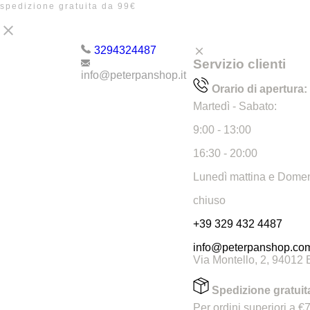
spedizione gratuita da 99€

3294324487
clear
Servizio clienti
info@peterpanshop.it
Orario di apertura:
Martedì - Sabato:
9:00 - 13:00
16:30 - 20:00
Lunedì mattina e Domen
chiuso
+39 329 432 4487
info@peterpanshop.co
Via Montello, 2, 94012
Spedizione gratuit
Per ordini superiori a 