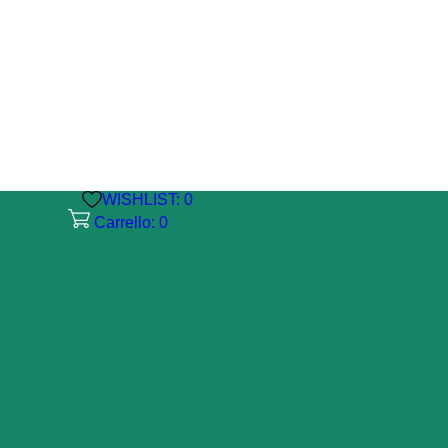
WISHLIST:
0
Carrello: 0